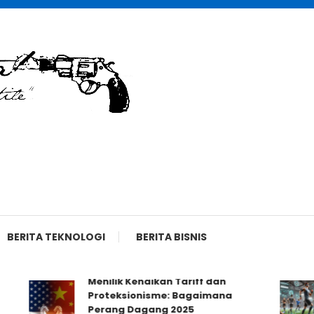
BERITA TEKNOLOGI
BERITA BISNIS
Menilik Kenaikan Tariff dan
Proteksionisme: Bagaimana
Perang Dagang 2025