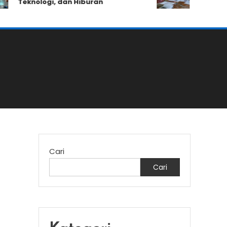
Teknologi, dan Hiburan
Kemampuan
Cari
Cari