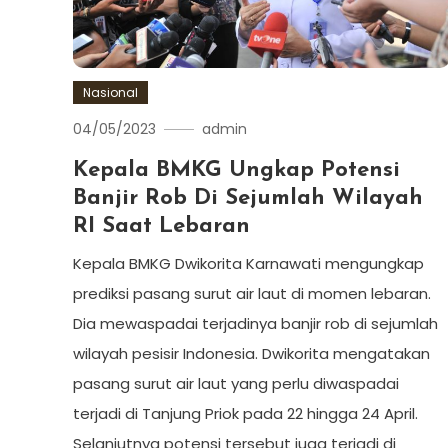
Nasional
04/05/2023
admin
Kepala BMKG Ungkap Potensi
Banjir Rob Di Sejumlah Wilayah
RI Saat Lebaran
Kepala BMKG Dwikorita Karnawati mengungkap
prediksi pasang surut air laut di momen lebaran.
Dia mewaspadai terjadinya banjir rob di sejumlah
wilayah pesisir Indonesia. Dwikorita mengatakan
pasang surut air laut yang perlu diwaspadai
terjadi di Tanjung Priok pada 22 hingga 24 April.
Selanjutnya potensi tersebut juga terjadi di