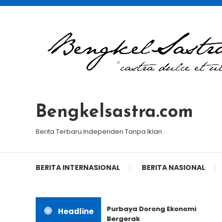
Skip
To
Content
Bengkelsastra.com
Berita Terbaru Independen Tanpa Iklan
BERITA INTERNASIONAL
BERITA NASIONAL
Purbaya Dorong Ekonomi
Headline
Bergerak