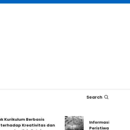
Search
urikulum Berbasis
Informasi Terbaru Se
erhadap Kreativitas dan
Peristiwa Nasional