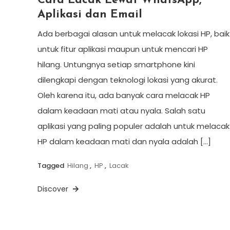
Cara Lacak Lewat WhatsApp,
Aplikasi dan Email
Ada berbagai alasan untuk melacak lokasi HP, baik
untuk fitur aplikasi maupun untuk mencari HP
hilang. Untungnya setiap smartphone kini
dilengkapi dengan teknologi lokasi yang akurat.
Oleh karena itu, ada banyak cara melacak HP
dalam keadaan mati atau nyala. Salah satu
aplikasi yang paling populer adalah untuk melacak
HP dalam keadaan mati dan nyala adalah […]
Tagged
Hilang
,
HP
,
Lacak
Discover