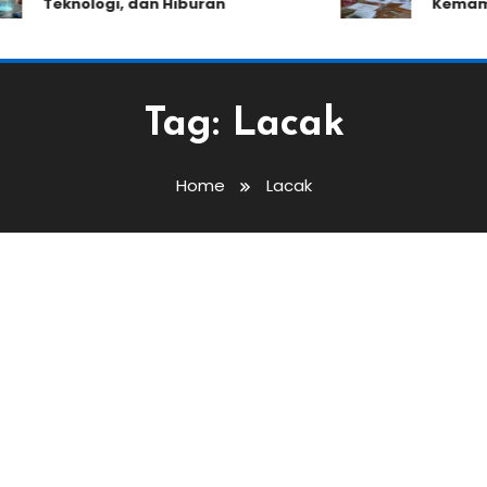
Teknologi, dan Hiburan
Kemampua
Tag:
Lacak
Home
Lacak