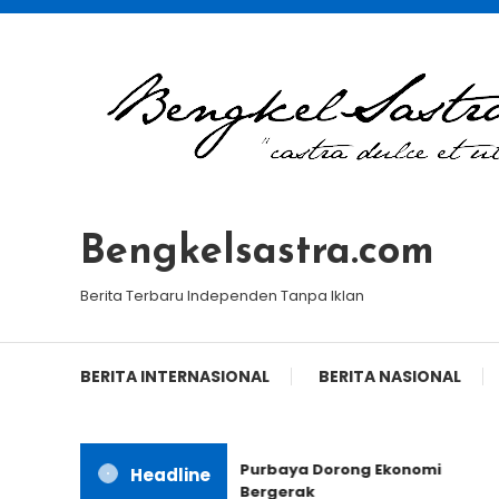
Skip
To
Content
Bengkelsastra.com
Berita Terbaru Independen Tanpa Iklan
BERITA INTERNASIONAL
BERITA NASIONAL
Purbaya Dorong Ekonomi
Headline
Bergerak