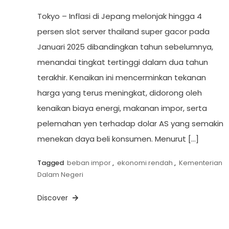
Tokyo – Inflasi di Jepang melonjak hingga 4
persen slot server thailand super gacor pada
Januari 2025 dibandingkan tahun sebelumnya,
menandai tingkat tertinggi dalam dua tahun
terakhir. Kenaikan ini mencerminkan tekanan
harga yang terus meningkat, didorong oleh
kenaikan biaya energi, makanan impor, serta
pelemahan yen terhadap dolar AS yang semakin
menekan daya beli konsumen. Menurut […]
Tagged
beban impor
,
ekonomi rendah
,
Kementerian
Dalam Negeri
Discover