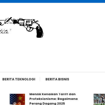
BERITA TEKNOLOGI
BERITA BISNIS
Menilik Kenaikan Tariff dan
Proteksionisme: Bagaimana
Perang Dagang 2025