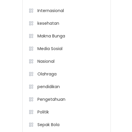
Internasional
kesehatan
Makna Bunga
Media Sosial
Nasional
Olahraga
pendidikan
Pengetahuan
Politik
Sepak Bola