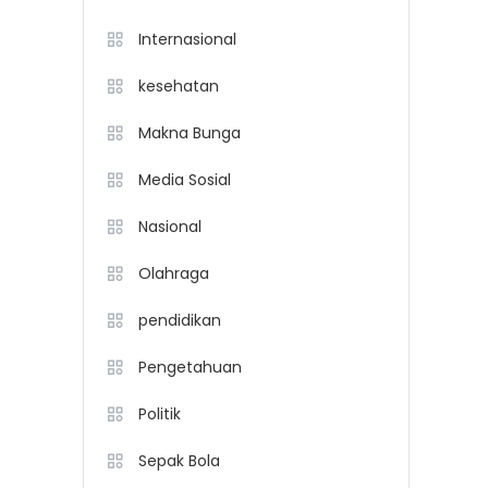
Internasional
kesehatan
Makna Bunga
Media Sosial
Nasional
Olahraga
pendidikan
Pengetahuan
Politik
Sepak Bola