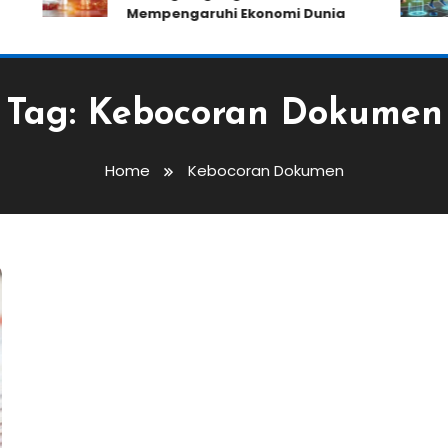
Mempengaruhi Ekonomi Dunia
Tag:
Kebocoran Dokumen
Home
Kebocoran Dokumen