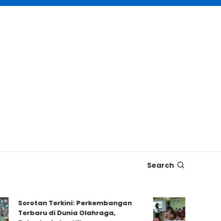
Search
Sorotan Terkini: Perkembangan
Dampak Ku
Terbaru di Dunia Olahraga,
Proyek te