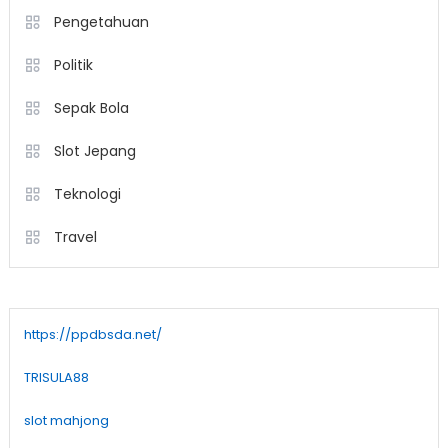
Pengetahuan
Politik
Sepak Bola
Slot Jepang
Teknologi
Travel
https://ppdbsda.net/
TRISULA88
slot mahjong