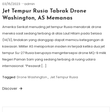
03/15/2023
admin
Jet Tempur Rusia Tabrak Drone
Washington, AS Memanas
Amerika Serikat menuding jet tempur Rusia menabrak drone
mereka saat sedang terbang di atas Laut Hitam pada Selasa
(14/3), tindakan yang dianggap dapat memicu ketegangan di
kawasan. Militer AS melaporkan insiden ini terjadi ketika dua jet
tempur Su-27 Rusia berupaya mengintersepsi drone MQ-9 milik
Negeri Paman Sam yang sedang terbang di ruang udara
internasional. “Pesawat […]
Tagged
Drone Washington
,
Jet Tempur Rusia
Discover