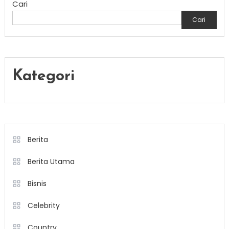
Cari
Cari
Kategori
Berita
Berita Utama
Bisnis
Celebrity
Country