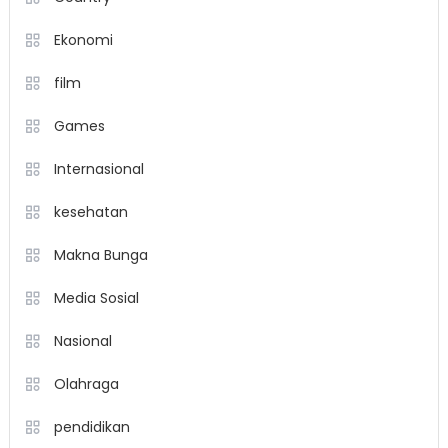
Ekonomi
film
Games
Internasional
kesehatan
Makna Bunga
Media Sosial
Nasional
Olahraga
pendidikan