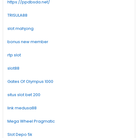
https://ppdbsda.net/
TRISULA88
slot mahjong
bonus new member
rtp slot
slot88
Gates Of Olympus 1000
situs slot bet 200
link medusa88
Mega Wheel Pragmatic
Slot Depo 5k