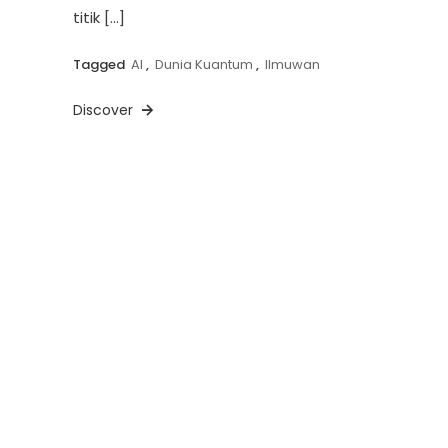
titik […]
Tagged
AI
,
Dunia Kuantum
,
Ilmuwan
Discover