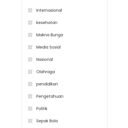
Internasional
kesehatan
Makna Bunga
Media Sosial
Nasional
Olahraga
pendidikan
Pengetahuan
Politik
Sepak Bola