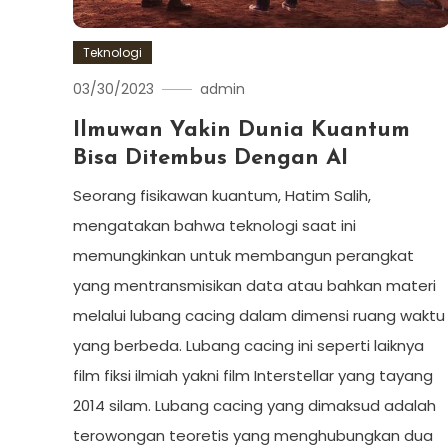
Teknologi
03/30/2023
admin
Ilmuwan Yakin Dunia Kuantum
Bisa Ditembus Dengan AI
Seorang fisikawan kuantum, Hatim Salih,
mengatakan bahwa teknologi saat ini
memungkinkan untuk membangun perangkat
yang mentransmisikan data atau bahkan materi
melalui lubang cacing dalam dimensi ruang waktu
yang berbeda. Lubang cacing ini seperti laiknya
film fiksi ilmiah yakni film Interstellar yang tayang
2014 silam. Lubang cacing yang dimaksud adalah
terowongan teoretis yang menghubungkan dua