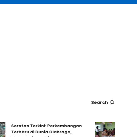
Search
Sorotan Terkini: Perkembangan
Dampak Ku
Terbaru di Dunia Olahraga,
Proyek te