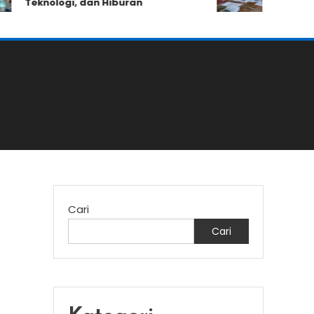
Teknologi, dan Hiburan
Kemampuan
Cari
Cari