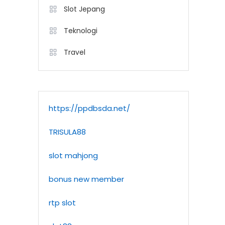
Slot Jepang
Teknologi
Travel
https://ppdbsda.net/
TRISULA88
slot mahjong
bonus new member
rtp slot