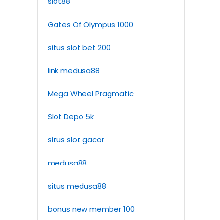
slot88
Gates Of Olympus 1000
situs slot bet 200
link medusa88
Mega Wheel Pragmatic
Slot Depo 5k
situs slot gacor
medusa88
situs medusa88
bonus new member 100