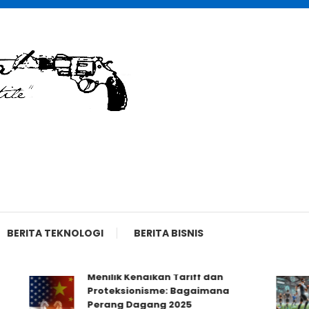
BERITA TEKNOLOGI
BERITA BISNIS
Menilik Kenaikan Tariff dan
Proteksionisme: Bagaimana
Perang Dagang 2025