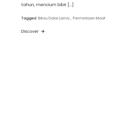
tahun, mencium bibir […]
Tagged
Biksu Dalai Lama
,
Permintaan Maaf
Discover