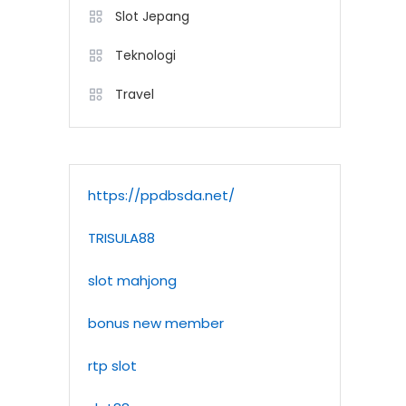
Slot Jepang
Teknologi
Travel
https://ppdbsda.net/
TRISULA88
slot mahjong
bonus new member
rtp slot