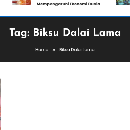
Mempengaruhi Ekonomi Dunia
Tag:
Biksu Dalai Lama
Home
Biksu Dalai Lama