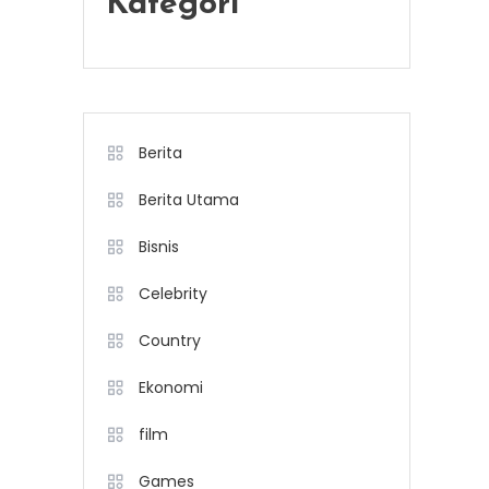
Kategori
Berita
Berita Utama
Bisnis
Celebrity
Country
Ekonomi
film
Games