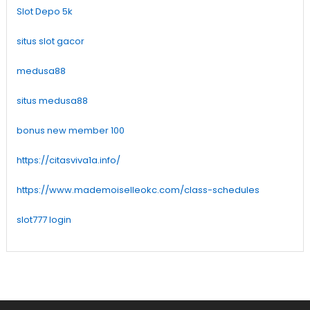
Slot Depo 5k
situs slot gacor
medusa88
situs medusa88
bonus new member 100
https://citasviva1a.info/
https://www.mademoiselleokc.com/class-schedules
slot777 login