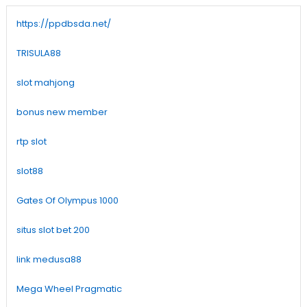
https://ppdbsda.net/
TRISULA88
slot mahjong
bonus new member
rtp slot
slot88
Gates Of Olympus 1000
situs slot bet 200
link medusa88
Mega Wheel Pragmatic