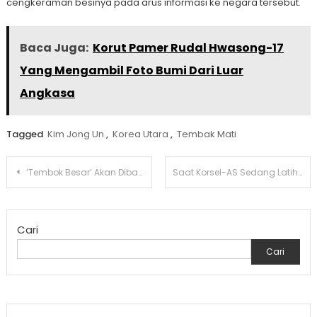
cengkeraman besinya pada arus informasi ke negara tersebut.
Baca Juga:
Korut Pamer Rudal Hwasong-17
Yang Mengambil Foto Bumi Dari Luar
Angkasa
Tagged
Kim Jong Un
,
Korea Utara
,
Tembak Mati
Navigasi
‘Tembok Besar’ Akan Dibangun Baru Oleh Xi Jinping
Saat Korsel-AS Sedang Latihan Militer, Korea Utara Menembakkan Dua Rudal Balistik
pos
Cari
Cari