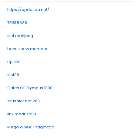
https://ppdbsda.net/
TRISULA88
slot mahjong
bonus new member
rtp slot
slot88
Gates Of Olympus 1000
situs slot bet 200
link medusa88
Mega Wheel Pragmatic