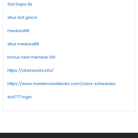
Slot Depo 5k
situs slot gacor
medusa88
situs medusa88
bonus new member 100
https://citasviva1a.info/
https://www.mademoiselleokc.com/class-schedules
slot777 login