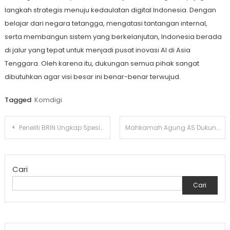
langkah strategis menuju kedaulatan digital Indonesia. Dengan
belajar dari negara tetangga, mengatasi tantangan internal,
serta membangun sistem yang berkelanjutan, Indonesia berada
di jalur yang tepat untuk menjadi pusat inovasi AI di Asia
Tenggara. Oleh karena itu, dukungan semua pihak sangat
dibutuhkan agar visi besar ini benar-benar terwujud.
Tagged
Komdigi
Navigasi
Peneliti BRIN Ungkap Spesies Baru Katak Pohon di Sulawesi: Satwa Endemik yang Mengagumkan
Mahkamah Agung AS Dukung Orang Tua Terkait Buku LGBTQ di Sekolah
pos
Cari
Cari