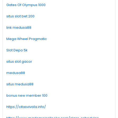
Gates Of Olympus 1000
situs slot bet 200
link medusa88
Mega Wheel Pragmatic
Slot Depo 5k
situs slot gacor
medusa88
situs medusa88
bonus new member 100
https://citasviva1a.info/