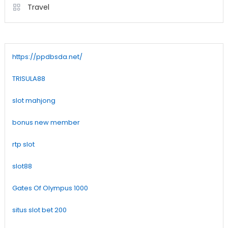
Travel
https://ppdbsda.net/
TRISULA88
slot mahjong
bonus new member
rtp slot
slot88
Gates Of Olympus 1000
situs slot bet 200