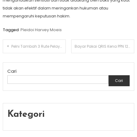
mengandalkan sensasi dan tidak didukung oleh bukti yang kuat
tidak akan efektif dalam meringankan hukuman atau
mempengaruhi keputusan hakim.
Tagged
Pleidoi Harvey Moeis
Navigasi
Pelni Tambah 3 Rute Pelayaran Batam – Belawan untuk Hadapi Puncak Mudik Nataru 2024
Bayar Pakai QRIS Kena PPN 12%, Begini Penjelasan Ditjen Pajak
pos
Cari
Cari
Kategori