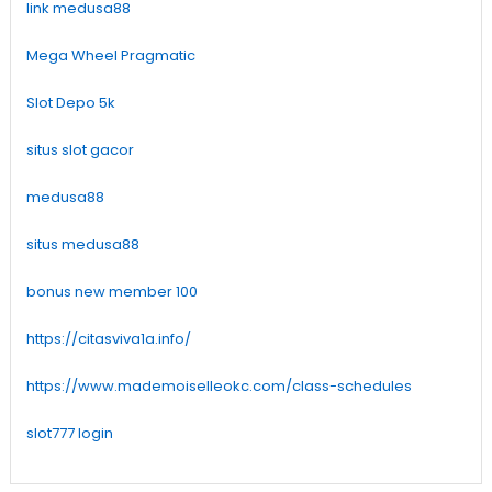
link medusa88
Mega Wheel Pragmatic
Slot Depo 5k
situs slot gacor
medusa88
situs medusa88
bonus new member 100
https://citasviva1a.info/
https://www.mademoiselleokc.com/class-schedules
slot777 login