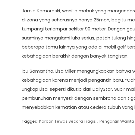
Jamie Komoroski, wanita mabuk yang mengendar
di zona yang seharusnya hanya 25mph, begitu menu
tumpangi terlempar sekitar 90 meter. Dengan g
suaminya mengalami luka serius, patah tulang hin
beberapa tamu lainnya yang ada di mobil golf ters
kebahagiaan berakhir dengan banyak tangisan.
Ibu Samantha, Lisa Miller mengungkapkan bahwa w
kebahagiaan karena menjadi pengantin baru. “Caha
ungkap Lisa, seperti dikutip dari DailyStar. Supi
pembunuhan menyetir dengan sembrono dan tig
menyebabkan kematian atau cedera tubuh yang 
Tagged
Korban Tewas Secara Tragis
,
Pengantin Wanita