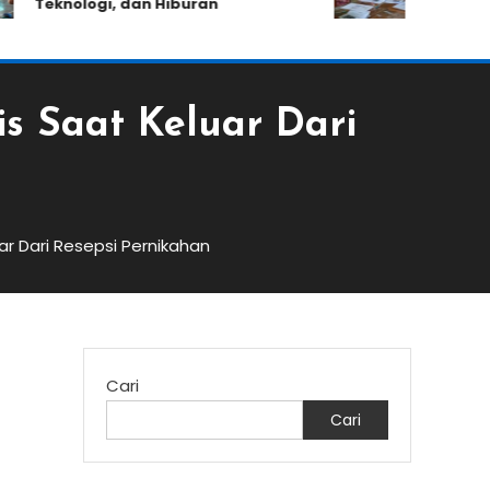
Teknologi, dan Hiburan
Kemampuan 
s Saat Keluar Dari
r Dari Resepsi Pernikahan
Cari
Cari