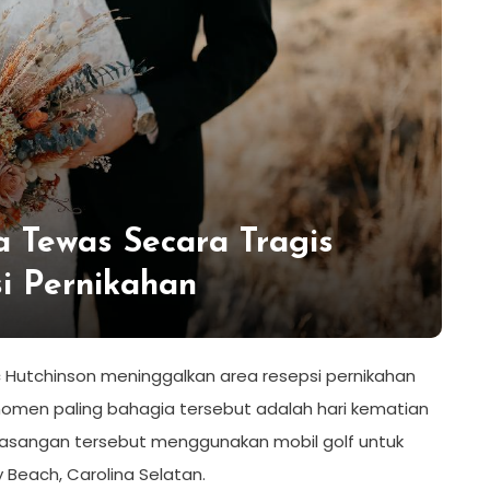
 Tewas Secara Tragis
i Pernikahan
Hutchinson meninggalkan area resepsi pernikahan
momen paling bahagia tersebut adalah hari kematian
asangan tersebut menggunakan mobil golf untuk
 Beach, Carolina Selatan.