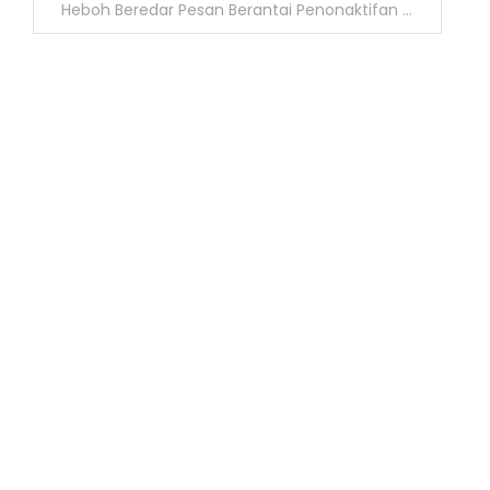
Heboh Beredar Pesan Berantai Penonaktifan E-KTP Warga DKI, Ternyata Hoaks