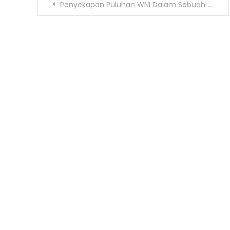
Navigasi
Penyekapan Puluhan WNI Dalam Sebuah Wilayah Pemberontak Yang Ada Di Myanmar
pos