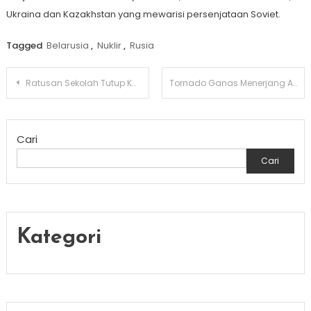
Ukraina dan Kazakhstan yang mewarisi persenjataan Soviet.
Tagged
Belarusia
,
Nuklir
,
Rusia
Navigasi
Ratusan Sekolah Tutup Karena Tak Ada Murid Baru Di Jepang
Tornado Ganas Menerjang AS Mengakibatkan Puluhan Orang Tewas
pos
Cari
Cari
Kategori