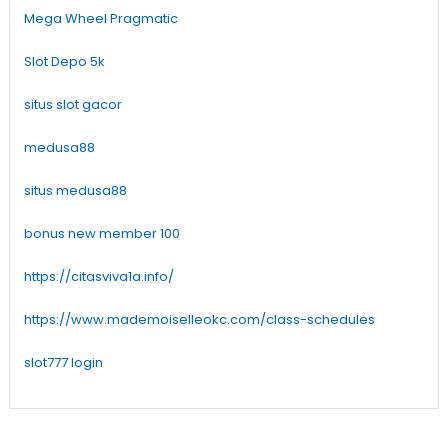
Mega Wheel Pragmatic
Slot Depo 5k
situs slot gacor
medusa88
situs medusa88
bonus new member 100
https://citasviva1a.info/
https://www.mademoiselleokc.com/class-schedules
slot777 login