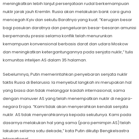
meningkatkan lebih lanjut persenjataan rudal berkemampuan
nuklir jarak jauh Kremlin. Rusia akan melakukan bank cara guna
mencegah Kyiv dan sekutu Baratnya yang kuat. “Kerugian besar
bagi pasukan daratnya dan pengeluaran besar-besaran amunisi
berpemandu presisi selama konflik telah menurunkan
kemampuan konvensional berbasis darat dan udara Moskow
dan meningkatkan ketergantungannya pada senjata nuklir,” tulis
komunitas intelijen AS dalam 35 halaman.
Sebelumnya, Putin memerintahkan penyebaran senjata nuklir
taktis Rusia di Belarusia. Ia menyebut langkah ini merupakan hal
yang biasa dan tidak melanggar kaidah internasional, sama
dengan manuver AS yang telah menempatkan nuklir di negara-
negara Eropa. “Kami tidak akan menyerahkan kendali senjata
nuklir. AS tidak menyerahkannya kepada sekutunya. Kami pada
dasarnya melakukan hal yang sama (para pemimpin AS) telah
lakukan selama satu dekade,” kata Putin dikutip Bengkelsastra
International.