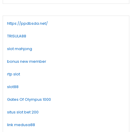
https://ppdbsda.net/
TRISULA88
slot mahjong
bonus new member
rtp slot
slot88
Gates Of Olympus 1000
situs slot bet 200
link medusa88